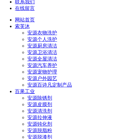
联系我们
在线留言
网站首页
索芙沐
安源衣物洗护
安源个人洗护
安源厨房清洁
安源卫浴清洁
安源全屋清洁
安源汽车养护
安源宠物护理
安源户外园艺
安源百诗凡定制产品
百果工业
安源除锈剂
安源皮膜剂
安源清洗剂
安源拉伸液
安源钝化剂
安源脱脂粉
安源脱漆剂